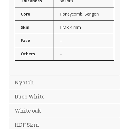
Thickness
36 mm
Core
Honeycomb, Sengon
Skin
HMR 4 mm
Face
–
Others
–
Nyatoh
Duco White
White oak
HDF Skin