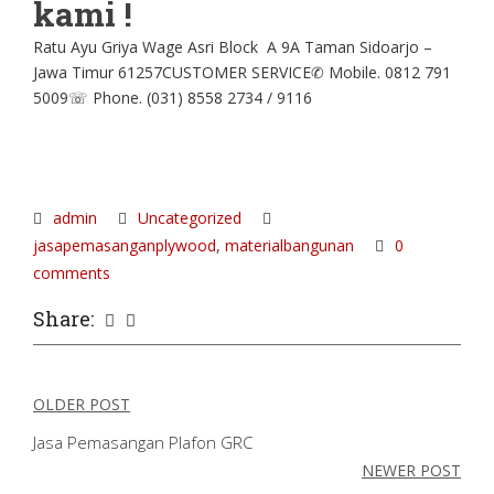
kami !
Ratu Ayu Griya Wage Asri Block A 9A Taman Sidoarjo –
Jawa Timur 61257CUSTOMER SERVICE✆ Mobile. 0812 791
5009☏ Phone. (031) 8558 2734 / 9116
admin
Uncategorized
jasapemasanganplywood
,
materialbangunan
0
comments
Share:
OLDER POST
Navigasi
Jasa Pemasangan Plafon GRC
pos
NEWER POST