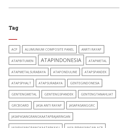
Tag
ACP
ALUMUNIUM COMPOSITE PANEL
ANRTI RAYAP
ATAPINDONESIA
ATAPBITUMEN
ATAPMETAL
ATAPMETALSURABAYA
ATAPONDULINE
ATAPSPANDEK
ATAPSPHALT
ATAPSURABAYA
GENTEGINDONESIA
GENTENGMETAL
GENTENGSPANDEK
GENTENGTANAHLIAT
GRCBOARD
JASA ANTI RAYAP
JASAPASANGGRC
JASAPASANGRANGKAATAPBAJARINGAN
JASAPASANGRANGKAATAPKAYU
JASA PEMASANGAN ACP