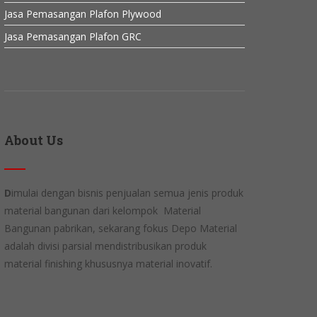
Jasa Pemasangan Plafon Plywood
Jasa Pemasangan Plafon GRC
About Us
D
imulai dengan bisnis penjualan semua jenis produk
material bangunan dari kelompok Material
Bangunan pabrikan, sekarang fokus Depo Material
adalah divisi parsial mendistribusikan produk
material finishing khususnya material inovatif.