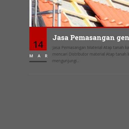
Jasa Pemasangan gent
14
Jasa Pemasangan Material Atap tanah li
mencari Distributor material Atap tanah 
MAR
mengunjungi...