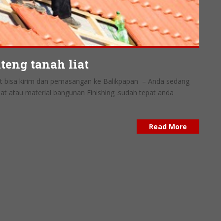
eng tanah liat
at bisa kirim dan pemasangan ke Balikpapan – Anda sedang
liat atau material bangunan Finishing .sudah tepat anda
Read More