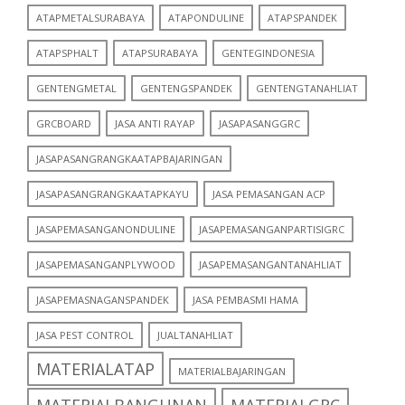
ATAPMETALSURABAYA
ATAPONDULINE
ATAPSPANDEK
ATAPSPHALT
ATAPSURABAYA
GENTEGINDONESIA
GENTENGMETAL
GENTENGSPANDEK
GENTENGTANAHLIAT
GRCBOARD
JASA ANTI RAYAP
JASAPASANGGRC
JASAPASANGRANGKAATAPBAJARINGAN
JASAPASANGRANGKAATAPKAYU
JASA PEMASANGAN ACP
JASAPEMASANGANONDULINE
JASAPEMASANGANPARTISIGRC
JASAPEMASANGANPLYWOOD
JASAPEMASANGANTANAHLIAT
JASAPEMASNAGANSPANDEK
JASA PEMBASMI HAMA
JASA PEST CONTROL
JUALTANAHLIAT
MATERIALATAP
MATERIALBAJARINGAN
MATERIALBANGUNAN
MATERIALGRC