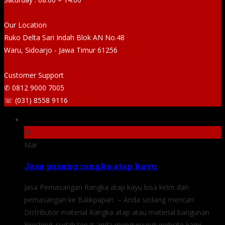
Our Location
Ruko Delta Sari Indah Blok AN No.48
Waru, Sidoarjo - Jawa Timur 61256
Customer Support
✆ 0812 9000 7005
☏ (031) 8558 9116
16
Mar
Jasa pasang rangka atap kayu
Jasa Pemasangan Rangka atap kayu bisa kirim dan
pemasangan ke Balikpapan – Anda sedang mencari
Distributor material Rangka atap atau material bangunan
Finishing .sudah tepat anda mengunjungi website kami,...