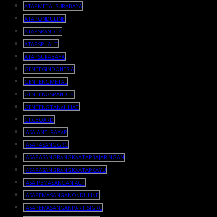
ATAPMETALSURABAYA
ATAPONDULINE
ATAPSPANDEK
ATAPSPHALT
ATAPSURABAYA
GENTEGINDONESIA
GENTENGMETAL
GENTENGSPANDEK
GENTENGTANAHLIAT
GRCBOARD
JASA ANTI RAYAP
JASAPASANGGRC
JASAPASANGRANGKAATAPBAJARINGAN
JASAPASANGRANGKAATAPKAYU
JASA PEMASANGAN ACP
JASAPEMASANGANONDULINE
JASAPEMASANGANPARTISIGRC