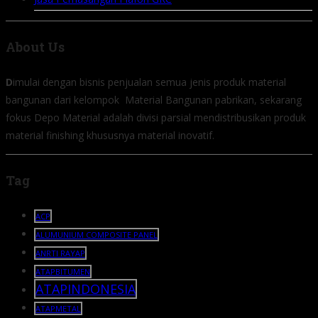
About Us
D
imulai dengan bisnis penjualan semua jenis produk material
bangunan dari kelompok Material Bangunan pabrikan, sekarang
fokus Depo Material adalah divisi parsial mendistribusikan produk
material finishing khususnya material inovatif.
Tag
ACP
ALUMUNIUM COMPOSITE PANEL
ANRTI RAYAP
ATAPBITUMEN
ATAPINDONESIA
ATAPMETAL