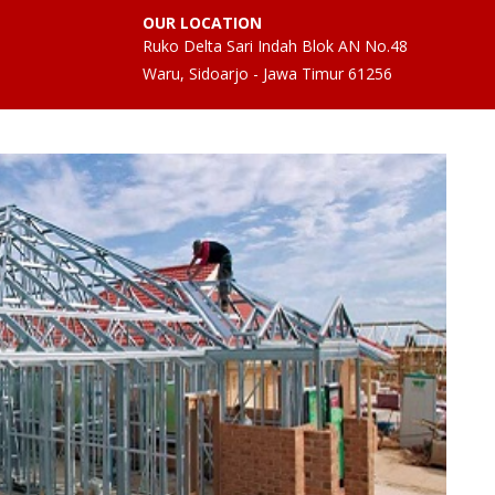
OUR LOCATION
Ruko Delta Sari Indah Blok AN No.48
Waru, Sidoarjo - Jawa Timur 61256