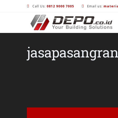
Call Us:
0812 9000 7005
Email us:
materi
jasapasangran