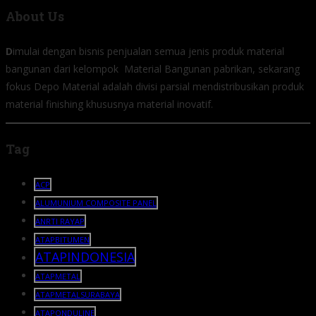
About Us
D
imulai dengan bisnis penjualan semua jenis produk material
bangunan dari kelompok Material Bangunan pabrikan, sekarang
fokus Depo Material adalah divisi parsial mendistribusikan produk
material finishing khususnya material inovatif.
Tag
ACP
ALUMUNIUM COMPOSITE PANEL
ANRTI RAYAP
ATAPBITUMEN
ATAPINDONESIA
ATAPMETAL
ATAPMETALSURABAYA
ATAPONDULINE