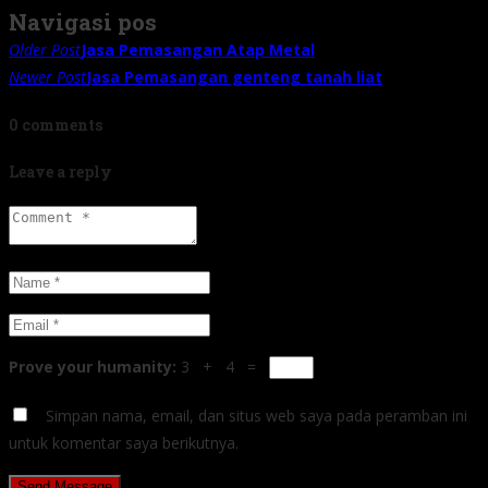
Navigasi pos
Older Post
Jasa Pemasangan Atap Metal
Newer Post
Jasa Pemasangan genteng tanah liat
0 comments
Leave a reply
Prove your humanity:
3 + 4 =
Simpan nama, email, dan situs web saya pada peramban ini
untuk komentar saya berikutnya.