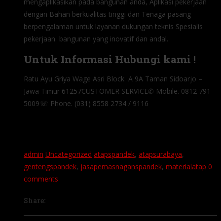
mengaplikasikan pada bangunan anda, Aplikasi pekerjaan
dengan Bahan berkualitas tinggi dan Tenaga pasang
berpengalaman untuk layanan dukungan teknis Spesialis
pekerjaan bangunan yang inovatif dan andal.
Untuk Informasi Hubungi kami !
Ratu Ayu Griya Wage Asri Block A 9A Taman Sidoarjo –
Jawa Timur 61257CUSTOMER SERVICE✆ Mobile. 0812 791
5009☏ Phone. (031) 8558 2734 / 9116
admin
Uncategorized
atapspandek
,
atapsurabaya
,
gentengspandek
,
jasapemasnaganspandek
,
materialatap
0
comments
Share: