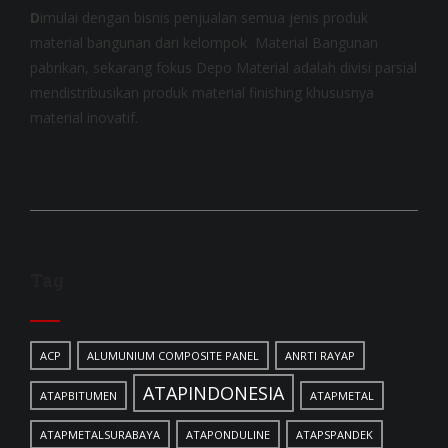
D
imulai dengan bisnis penjualan semua jenis produk
material bangunan dari kelompok Material Bangunan
pabrikan, sekarang fokus Depo Material adalah divisi parsial
mendistribusikan produk material finishing khususnya
material inovatif.
Tag
ACP
ALUMUNIUM COMPOSITE PANEL
ANRTI RAYAP
ATAPINDONESIA
ATAPBITUMEN
ATAPMETAL
ATAPMETALSURABAYA
ATAPONDULINE
ATAPSPANDEK