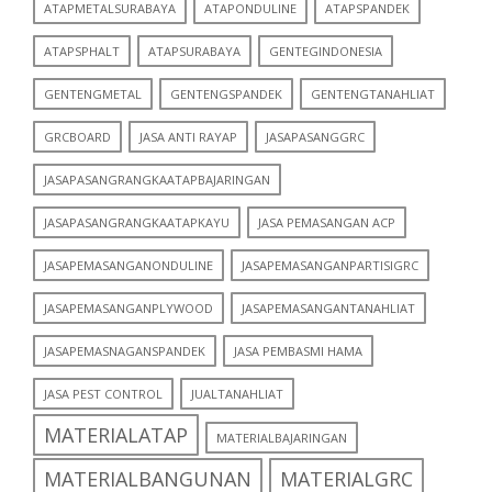
ATAPMETALSURABAYA
ATAPONDULINE
ATAPSPANDEK
ATAPSPHALT
ATAPSURABAYA
GENTEGINDONESIA
GENTENGMETAL
GENTENGSPANDEK
GENTENGTANAHLIAT
GRCBOARD
JASA ANTI RAYAP
JASAPASANGGRC
JASAPASANGRANGKAATAPBAJARINGAN
JASAPASANGRANGKAATAPKAYU
JASA PEMASANGAN ACP
JASAPEMASANGANONDULINE
JASAPEMASANGANPARTISIGRC
JASAPEMASANGANPLYWOOD
JASAPEMASANGANTANAHLIAT
JASAPEMASNAGANSPANDEK
JASA PEMBASMI HAMA
JASA PEST CONTROL
JUALTANAHLIAT
MATERIALATAP
MATERIALBAJARINGAN
MATERIALBANGUNAN
MATERIALGRC