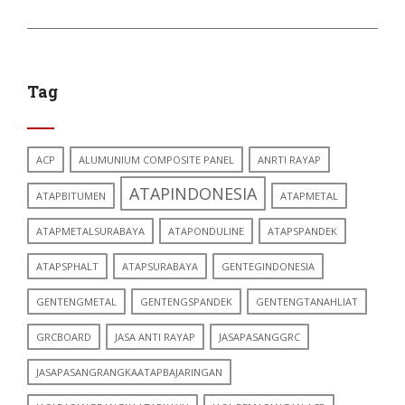
Tag
ACP
ALUMUNIUM COMPOSITE PANEL
ANRTI RAYAP
ATAPINDONESIA
ATAPBITUMEN
ATAPMETAL
ATAPMETALSURABAYA
ATAPONDULINE
ATAPSPANDEK
ATAPSPHALT
ATAPSURABAYA
GENTEGINDONESIA
GENTENGMETAL
GENTENGSPANDEK
GENTENGTANAHLIAT
GRCBOARD
JASA ANTI RAYAP
JASAPASANGGRC
JASAPASANGRANGKAATAPBAJARINGAN