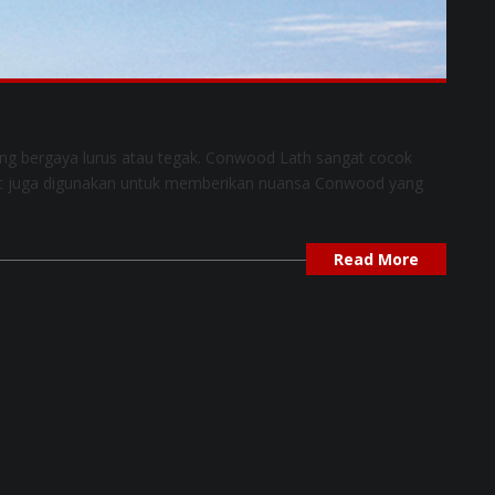
g bergaya lurus atau tegak. Conwood Lath sangat cocok
pat juga digunakan untuk memberikan nuansa Conwood yang
Read More