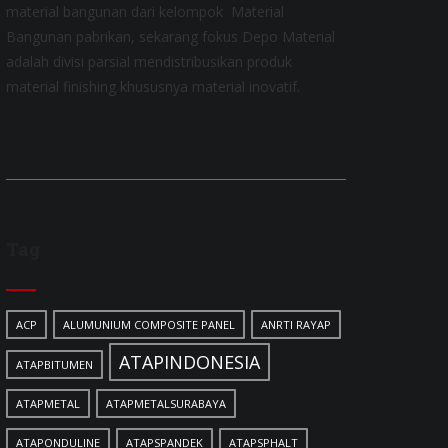
material bangunan dari kelompok Material
Bangunan pabrikan, sekarang fokus Depo Material
adalah divisi parsial mendistribusikan produk
material finishing khususnya material inovatif.
Tag
ACP
ALUMUNIUM COMPOSITE PANEL
ANRTI RAYAP
ATAPINDONESIA
ATAPBITUMEN
ATAPMETAL
ATAPMETALSURABAYA
ATAPONDULINE
ATAPSPANDEK
ATAPSPHALT