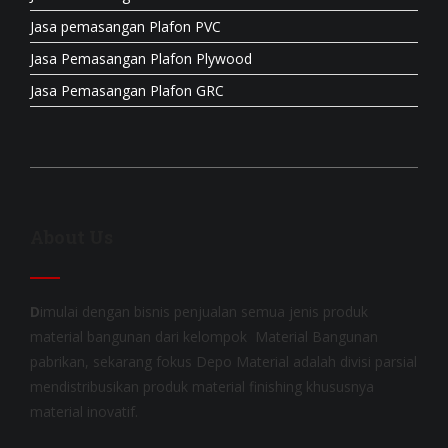
Jasa pemasangan Plafon PVC
Jasa Pemasangan Plafon Plywood
Jasa Pemasangan Plafon GRC
About Us
D
imulai dengan bisnis penjualan semua jenis produk
material bangunan dari kelompok Material Bangunan
pabrikan, sekarang fokus Depo Material adalah divisi parsial
mendistribusikan produk material finishing khususnya
material inovatif.