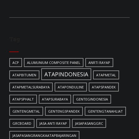
Tag
ACP
ALUMUNIUM COMPOSITE PANEL
ANRTI RAYAP
ATAPINDONESIA
ATAPBITUMEN
ATAPMETAL
ATAPMETALSURABAYA
ATAPONDULINE
ATAPSPANDEK
ATAPSPHALT
ATAPSURABAYA
GENTEGINDONESIA
GENTENGMETAL
GENTENGSPANDEK
GENTENGTANAHLIAT
GRCBOARD
JASA ANTI RAYAP
JASAPASANGGRC
JASAPASANGRANGKAATAPBAJARINGAN